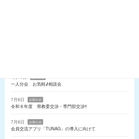
令和2年8月
令和2年6月
令和2年4月
最近の投稿
7月15日
お知らせ
一人分会 お気軽♪相談会
7月6日
お知らせ
令和８年度 県教委交渉・専門部交渉‼
7月6日
お知らせ
会員交流アプリ「TUNAG」の導入に向けて