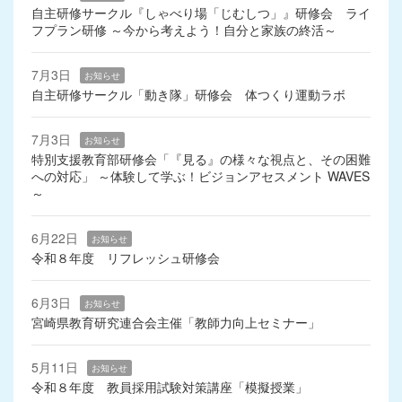
自主研修サークル『しゃべり場「じむしつ」』研修会 ライ
フプラン研修 ～今から考えよう！自分と家族の終活～
7月3日
お知らせ
自主研修サークル「動き隊」研修会 体つくり運動ラボ
7月3日
お知らせ
特別支援教育部研修会「『見る』の様々な視点と、その困難
への対応」 ～体験して学ぶ！ビジョンアセスメント WAVES
～
6月22日
お知らせ
令和８年度 リフレッシュ研修会
6月3日
お知らせ
宮崎県教育研究連合会主催「教師力向上セミナー」
5月11日
お知らせ
令和８年度 教員採用試験対策講座「模擬授業」