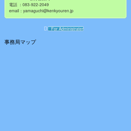
電話 ：083-922-2049
email：yamaguchi@kenkyouren.jp
For Administrater
事務局マップ