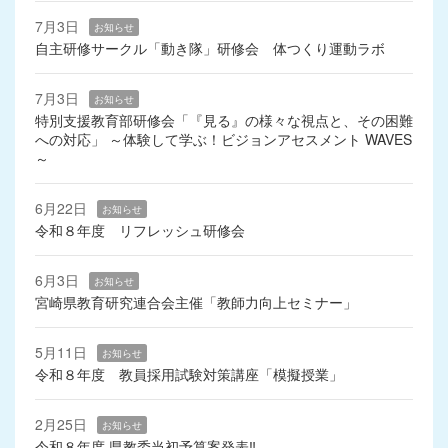
7月3日
お知らせ
自主研修サークル「動き隊」研修会 体つくり運動ラボ
7月3日
お知らせ
特別支援教育部研修会「『見る』の様々な視点と、その困難
への対応」 ～体験して学ぶ！ビジョンアセスメント WAVES
～
6月22日
お知らせ
令和８年度 リフレッシュ研修会
6月3日
お知らせ
宮崎県教育研究連合会主催「教師力向上セミナー」
5月11日
お知らせ
令和８年度 教員採用試験対策講座「模擬授業」
2月25日
お知らせ
令和８年度 県教委当初予算案発表‼