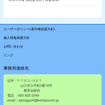
ユーザーポリシー(著作権保護方針)
個人情報保護方針
お問い合わせ
リンク
事務局連絡先
住所：〒７５３−００７
山口市大手町2番18号
教育会館内
電話 ：083-922-2049
email：yamaguchi@kenkyouren.jp