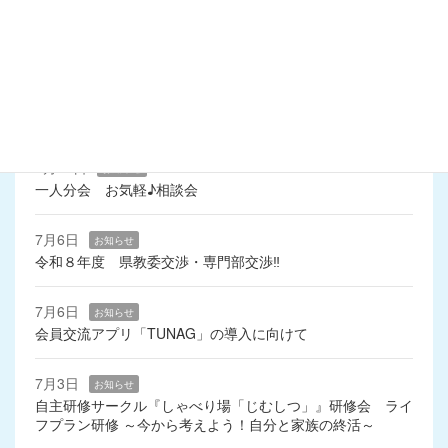
令和2年4月
最近の投稿
7月15日
お知らせ
一人分会 お気軽♪相談会
7月6日
お知らせ
令和８年度 県教委交渉・専門部交渉‼
7月6日
お知らせ
会員交流アプリ「TUNAG」の導入に向けて
7月3日
お知らせ
自主研修サークル『しゃべり場「じむしつ」』研修会 ライ
フプラン研修 ～今から考えよう！自分と家族の終活～